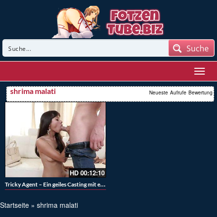
Suche
shrima malati
Neueste
Aufrufe
Bewertung
HD
00:12:10
Tricky Agent – Ein geiles Casting mit einem geilen Blasestück das besamt wird – Creampie
Startseite
»
shrima malati