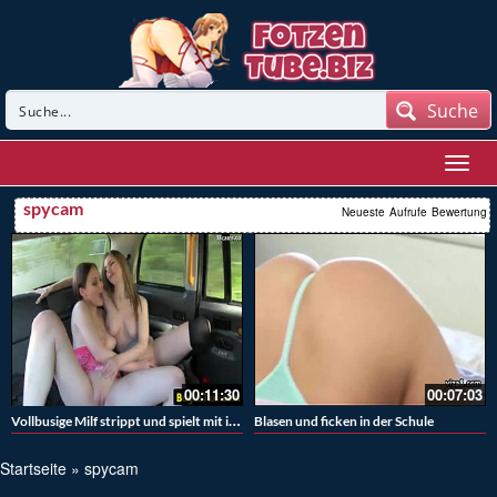
Suche
spycam
Neueste
Aufrufe
Bewertung
00:11:30
00:07:03
Vollbusige Milf strippt und spielt mit ihrer Muschi
Blasen und ficken in der Schule
Startseite
»
spycam