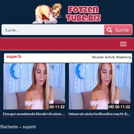
Suche
superb
Neueste
Aufrufe
Bewertung
00:11:22
HD
00:11:22
Eine gut aussehende blonde Ukrainerin reibt sich vor der Cam
Heisse ukrainische Blondine macht die Beine breit
Startseite
»
superb