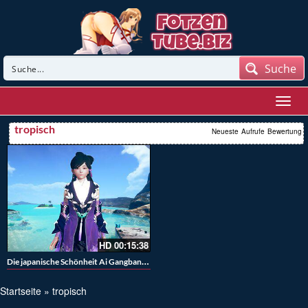
Suche
tropisch
Neueste
Aufrufe
Bewertung
HD
00:15:38
Die japanische Schönheit Ai Gangbangs in hd
Startseite
»
tropisch