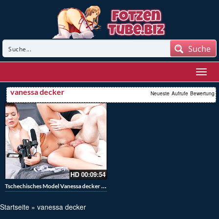
Suche
vanessa decker
Neueste
Aufrufe
Bewertung
HD
00:09:54
Tschechisches Model Vanessa decker gefickt auf dem Fotoshooting
Startseite
»
vanessa decker