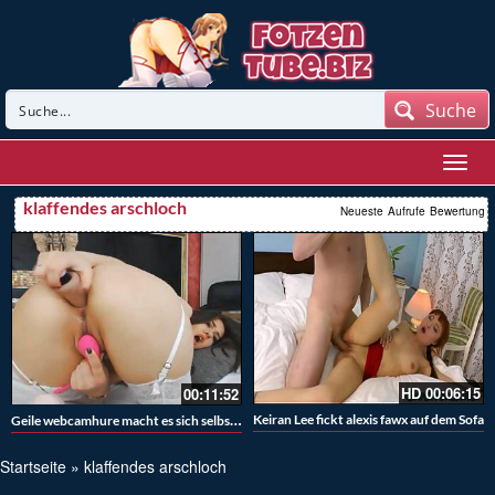
Suche
klaffendes arschloch
Neueste
Aufrufe
Bewertung
HD
00:06:15
00:11:52
Geile webcamhure macht es sich selbst geil
Keiran Lee fickt alexis fawx auf dem Sofa
Startseite
»
klaffendes arschloch