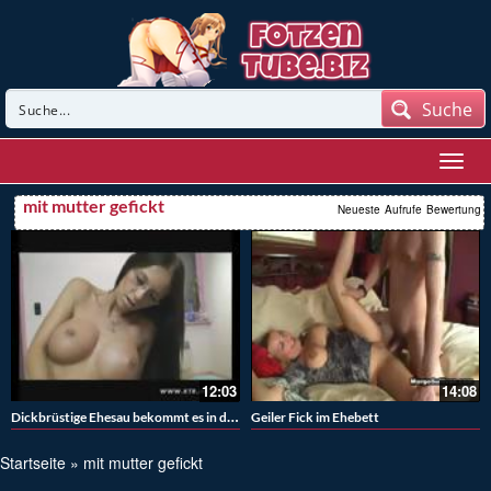
Suche
mit mutter gefickt
Neueste
Aufrufe
Bewertung
12:03
14:08
Dickbrüstige Ehesau bekommt es in den Arsch
Geiler Fick im Ehebett
Startseite
»
mit mutter gefickt