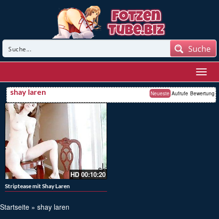
Suche
shay laren
Neueste
Aufrufe
Bewertung
HD
00:10:20
Striptease mit Shay Laren
Startseite
»
shay laren