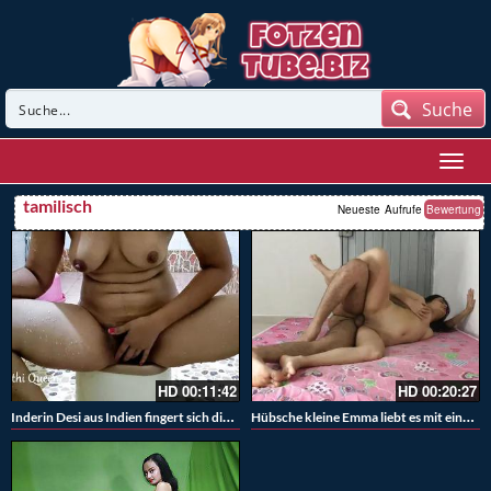
Suche
tamilisch
Neueste
Aufrufe
Bewertung
HD
00:11:42
HD
00:20:27
Inderin Desi aus Indien fingert sich die Muschi in der Dusche
Hübsche kleine Emma liebt es mit einem großen Schwanz zu spielen