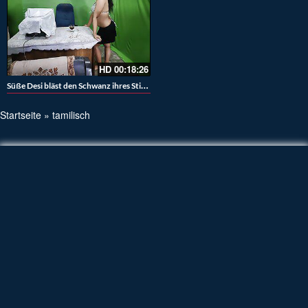
HD
00:18:26
Süße Desi bläst den Schwanz ihres Stiefbruders
Startseite
»
tamilisch